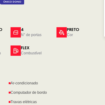
ÚNICO DONO
O
4
PRETO
N° de portas
Cor
FLEX
m
Combustível
Ar-condicionado
Computador de bordo
Travas elétricas