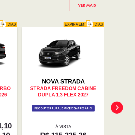
VER MAIS
DIAS
EXPIRA EM
DIAS
NOVA STRADA
URBO
STRADA FREEDOM CABINE
PULSE D
026
DUPLA 1.3 FLEX 2027
PRODUTOR RURAL E MICROEMPRESÁRIO
1,10
À VISTA