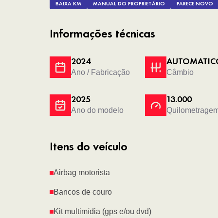
BAIXA KM
MANUAL DO PROPRIETÁRIO
PARECE NOVO
Informações técnicas
2024
AUTOMATIC
Ano / Fabricação
Câmbio
2025
13.000
Ano do modelo
Quilometrage
Itens do veículo
Airbag motorista
Bancos de couro
Kit multimídia (gps e/ou dvd)