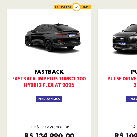
EXPIRA EM
DIAS
FASTBACK
P
FASTBACK IMPETUS TURBO 200
PULSE DRIVE 
HYBRID FLEX AT 2026
2
PESSOA FÍSICA
PESSO
DE R$ 173.490,00 POR
À 
R$ 134.990,00
R$ 10