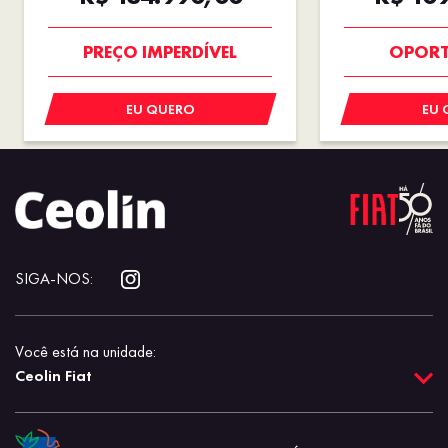
OPORTUNIDADE
NOVA
PREÇO IMPERDÍVEL
OPORT
EU QUERO
EU 
SIGA-NOS:
Você está na unidade:
Ceolin Fiat