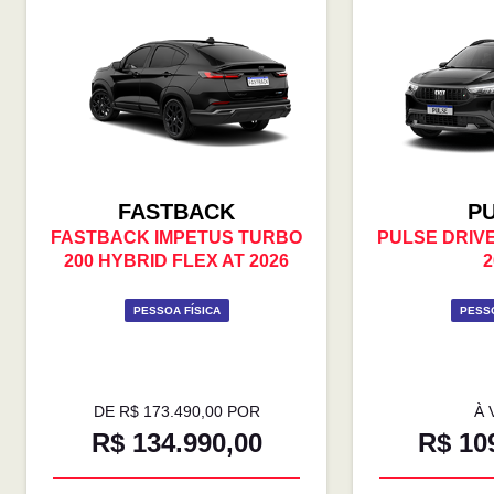
FASTBACK
P
FASTBACK IMPETUS TURBO
PULSE DRIVE 
200 HYBRID FLEX AT 2026
2
PESSOA FÍSICA
PESSO
DE R$ 173.490,00 POR
À 
R$ 134.990,00
R$ 10