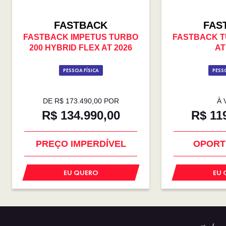
FASTBACK
FAS
FASTBACK IMPETUS TURBO
FASTBACK T
200 HYBRID FLEX AT 2026
AT
PESSOA FÍSICA
PESSO
DE R$ 173.490,00 POR
À 
R$ 134.990,00
R$ 11
PREÇO IMPERDÍVEL
OPORT
EU QUERO
EU 